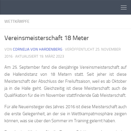
Zum Inhalt springen
WETTKÄMPFE
Vereinsmeisterschaft 18 Meter
VON
CORNELIA VON HARDENBERG
· VERÖFFENTLICHT
25. NOVEMBER
2016
· AKTUALISIERT
19. MÄRZ 2023
Am 25. September fand die diesjährige Vereinsmeisterschaft auf
die Hallendistanz von 18 Metern statt. Seit jeher ist diese
Meisterschaft der Abschluss der Freiluftsaison, weil es ab Oktober
ja in die Halle geht. Gleichzeitig ist diese Meisterschaft auch de
Qualifikation für die im November stattfindende Gab Meisterschaft.
Für alle Neueinsteiger des Jahres 2016 ist diese Meisterschaft auch
die erste Gelegenheit, an der sie in Wettkampatmosphäre zeigen
können, was sie über den Sommer im Training gelernt haben.