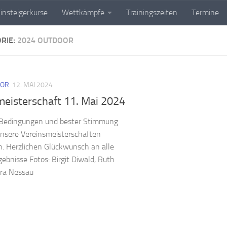
insteigerkurse
Wettkämpfe
Trainingszeiten
Termine
RIE:
2024 OUTDOOR
OOR
12. MAI 2024
meisterschaft 11. Mai 2024
 Bedingungen und bester Stimmung
unsere Vereinsmeisterschaften
. Herzlichen Glückwunsch an alle
gebnisse Fotos: Birgit Diwald, Ruth
ra Nessau