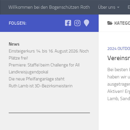
Willkommen bei den Bogenschützen Roth
Über uns
E
Zum Inhalt springen
FOLGEN:
KATEGO
News
2024 OUTD
Einsteigerkurs 14. bis 16. August 2026: Noch
Vereins
Plätze frei!
Premiere: Staffel beim Challenge for All
Bei besten
Landkreisjugendpokal
haben wir 
Die neue Pfeilfanganlage steht
ausgetragen
Ruth Lamb ist 3D-Bezirksmeisterin
Aktiven! Er
Lamb, Sand