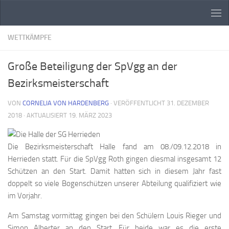
Zum Inhalt springen
WETTKÄMPFE
Große Beteiligung der SpVgg an der
Bezirksmeisterschaft
VON
CORNELIA VON HARDENBERG
· VERÖFFENTLICHT
31. DEZEMBER
2018
· AKTUALISIERT
19. MÄRZ 2023
Die Bezirksmeisterschaft Halle fand am 08./09.12.2018 in
Herrieden statt. Für die SpVgg Roth gingen diesmal insgesamt 12
Schützen an den Start. Damit hatten sich in diesem Jahr fast
doppelt so viele Bogenschützen unserer Abteilung qualifiziert wie
im Vorjahr.
Am Samstag vormittag gingen bei den Schülern Louis Rieger und
Simon Alberter an den Start. Für beide war es die erste