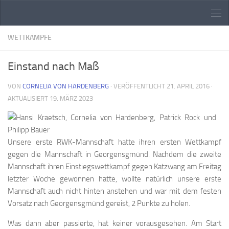
Zum Inhalt springen
WETTKÄMPFE
Einstand nach Maß
VON
CORNELIA VON HARDENBERG
· VERÖFFENTLICHT
21. APRIL 2016
·
AKTUALISIERT
19. MÄRZ 2023
Unsere erste RWK-Mannschaft hatte ihren ersten Wettkampf
gegen die Mannschaft in Georgensgmünd. Nachdem die zweite
Mannschaft ihren Einstiegswettkampf gegen Katzwang am Freitag
letzter Woche gewonnen hatte, wollte natürlich unsere erste
Mannschaft auch nicht hinten anstehen und war mit dem festen
Vorsatz nach Georgensgmünd gereist, 2 Punkte zu holen.
Was dann aber passierte, hat keiner vorausgesehen. Am Start