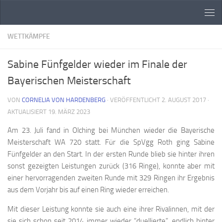
Zum Inhalt springen
WETTKÄMPFE
Sabine Fünfgelder wieder im Finale der
Bayerischen Meisterschaft
VON
CORNELIA VON HARDENBERG
· VERÖFFENTLICHT
2. AUGUST 2017
·
AKTUALISIERT
19. MÄRZ 2023
Am 23. Juli fand in Olching bei München wieder die Bayerische
Meisterschaft WA 720 statt. Für die SpVgg Roth ging Sabine
Fünfgelder an den Start. In der ersten Runde blieb sie hinter ihren
sonst gezeigten Leistungen zurück (316 Ringe), konnte aber mit
einer hervorragenden zweiten Runde mit 329 Ringen ihr Ergebnis
aus dem Vorjahr bis auf einen Ring wieder erreichen.
Mit dieser Leistung konnte sie auch eine ihrer Rivalinnen, mit der
sie sich schon seit 2014 immer wieder “duellierte”, endlich hinter