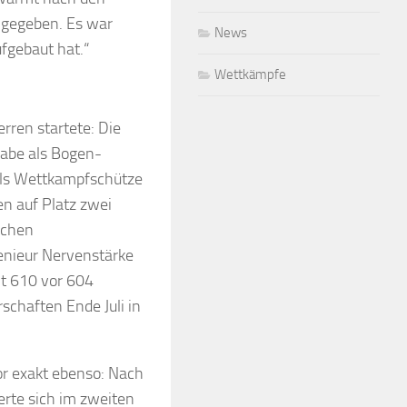
 gegeben. Es war
News
ufgebaut hat.“
Wettkämpfe
erren startete: Die
gabe als Bogen-
 als Wettkampfschütze
n auf Platz zwei
schen
enieur Nervenstärke
t 610 vor 604
schaften Ende Juli in
vor exakt ebenso: Nach
erte sich im zweiten