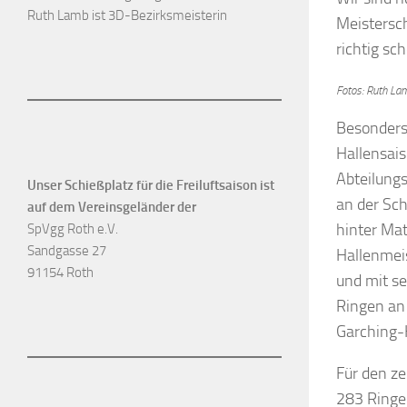
Ruth Lamb ist 3D-Bezirksmeisterin
Meistersc
richtig sc
Fotos: Ruth La
Besonder
Hallensais
Abteilungs
Unser Schießplatz für die Freiluftsaison ist
an der Sch
auf dem Vereinsgeländer der
hinter Mat
SpVgg Roth e.V.
Sandgasse 27
Hallenmei
91154 Roth
und mit s
Ringen an 
Garching-
Für den z
283 Ringen