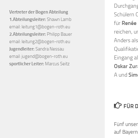
Durchgang
Vertreter der Bogen Abteilung
Schülern C
1.Abteilungsleiter:
Shawn Lamb
für
Renée 
email:
leitung1@bogen-roth.eu
reichen, u
2.Abteilungsleiter:
Philipp Bauer
Anders als
email:
leitung2@bogen-roth.eu
Qualifika
Jugendleiter:
Sandra Nessau
email:
jugend@bogen-roth.eu
Eingang al
sportlicher Leiter:
Marcus Seitz
Oskar Zur
A und
Sim
FÜR D
Fünf unser
auf Bayer