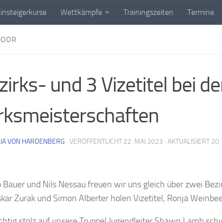
insteigerkurse
Wettkämpfe
Trainingszeiten
Termine
DOOR
zirks- und 3 Vizetitel bei d
rksmeisterschaften
IA VON HARDENBERG
· VERÖFFENTLICHT
22. MAI 2023
· AKTUALISIERT
20.
p Bauer und Nils Nessau freuen wir uns gleich über zwei Bez
kar Zurak und Simon Alberter holen Vizetitel, Ronja Weinbee
ichtig stolz auf unsere Truppe! Jugendleiter Shawn Lamb sc