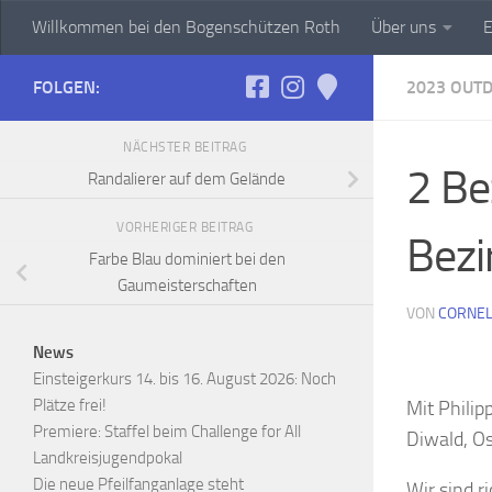
Willkommen bei den Bogenschützen Roth
Über uns
E
Zum Inhalt springen
FOLGEN:
2023 OUT
NÄCHSTER BEITRAG
2 Be
Randalierer auf dem Gelände
VORHERIGER BEITRAG
Bezi
Farbe Blau dominiert bei den
Gaumeisterschaften
VON
CORNEL
News
Einsteigerkurs 14. bis 16. August 2026: Noch
Plätze frei!
Mit Philip
Premiere: Staffel beim Challenge for All
Diwald, Os
Landkreisjugendpokal
Die neue Pfeilfanganlage steht
Wir sind r