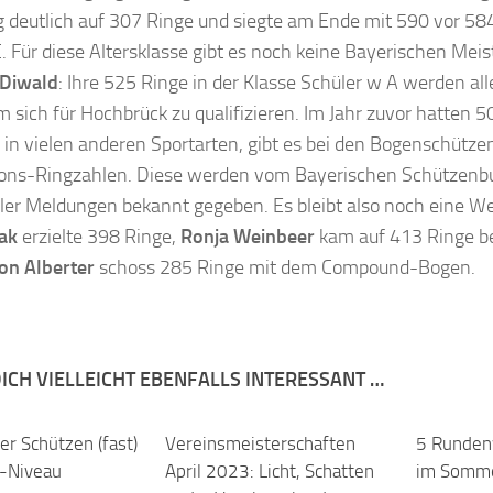
 deutlich auf 307 Ringe und siegte am Ende mit 590 vor 58
. Für diese Altersklasse gibt es noch keine Bayerischen Mei
Diwald
: Ihre 525 Ringe in der Klasse Schüler w A werden al
m sich für Hochbrück zu qualifizieren. Im Jahr zuvor hatten 5
 in vielen anderen Sportarten, gibt es bei den Bogenschütze
tions-Ringzahlen. Diese werden vom Bayerischen Schützenbu
ler Meldungen bekannt gegeben. Es bleibt also noch eine W
ak
erzielte 398 Ringe,
Ronja Weinbeer
kam auf 413 Ringe be
on Alberter
schoss 285 Ringe mit dem Compound-Bogen.
ICH VIELLEICHT EBENFALLS INTERESSANT …
er Schützen (fast)
Vereinsmeisterschaften
5 Runde
n-Niveau
April 2023: Licht, Schatten
im Somm