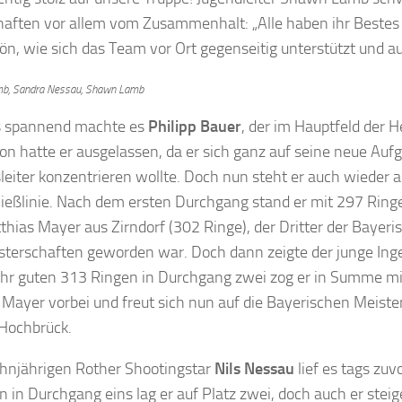
haften vor allem vom Zusammenhalt: „Alle haben ihr Bestes
hön, wie sich das Team vor Ort gegenseitig unterstützt und a
mb, Sandra Nessau, Shawn Lamb
s spannend machte es
Philipp Bauer
, der im Hauptfeld der H
on hatte er ausgelassen, da er sich ganz auf seine neue Auf
leiter konzentrieren wollte. Doch nun steht er auch wieder
ießlinie. Nach dem ersten Durchgang stand er mit 297 Ringe
thias Mayer aus Zirndorf (302 Ringe), der Dritter der Bayeri
sterschaften geworden war. Doch dann zeigte der junge Ing
ehr guten 313 Ringen in Durchgang zwei zog er in Summe mi
Mayer vorbei und freut sich nun auf die Bayerischen Meister
Hochbrück.
ehnjährigen Rother Shootingstar
Nils Nessau
lief es tags zu
 in Durchgang eins lag er auf Platz zwei, doch auch er steig