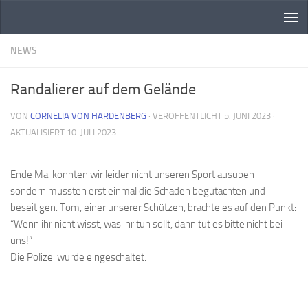
Zum Inhalt springen
NEWS
Randalierer auf dem Gelände
VON
CORNELIA VON HARDENBERG
· VERÖFFENTLICHT
5. JUNI 2023
·
AKTUALISIERT
10. JULI 2023
Ende Mai konnten wir leider nicht unseren Sport ausüben –
sondern mussten erst einmal die Schäden begutachten und
beseitigen. Tom, einer unserer Schützen, brachte es auf den Punkt:
“Wenn ihr nicht wisst, was ihr tun sollt, dann tut es bitte nicht bei
uns!”
Die Polizei wurde eingeschaltet.