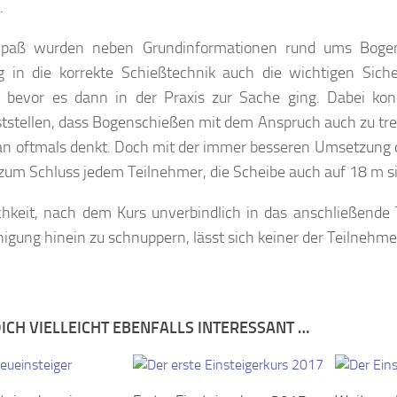
.
 Spaß wurden neben Grundinformationen rund ums Boge
g in die korrekte Schießtechnik auch die wichtigen Sic
t, bevor es dann in der Praxis zur Sache ging. Dabei ko
ststellen, dass Bogenschießen mit dem Anspruch auch zu tref
man oftmals denkt. Doch mit der immer besseren Umsetzung 
zum Schluss jedem Teilnehmer, die Scheibe auch auf 18 m si
chkeit, nach dem Kurs unverbindlich in das anschließende 
nigung hinein zu schnuppern, lässt sich keiner der Teilnehm
ICH VIELLEICHT EBENFALLS INTERESSANT …