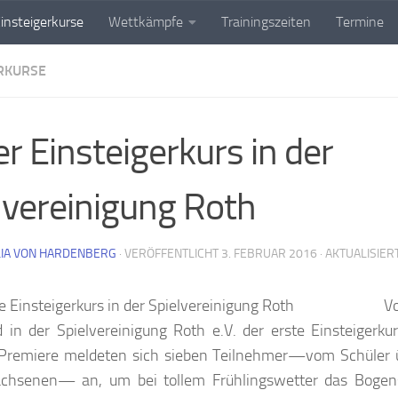
insteigerkurse
Wettkämpfe
Trainingszeiten
Termine
RKURSE
er Einsteigerkurs in der
lvereinigung Roth
IA VON HARDENBERG
· VERÖFFENTLICHT
3. FEBRUAR 2016
· AKTUALISIER
V
 in der Spielvereinigung Roth e.V. der erste Einsteigerk
r Premiere meldeten sich sieben Teilnehmer—vom Schüler ü
hsenen— an, um bei tollem Frühlingswetter das Bogens