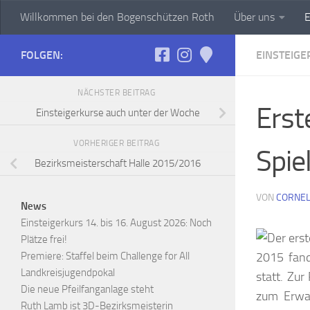
Willkommen bei den Bogenschützen Roth
Über uns
E
Zum Inhalt springen
FOLGEN:
EINSTEIGE
NÄCHSTER BEITRAG
Erst
Einsteigerkurse auch unter der Woche
VORHERIGER BEITRAG
Spie
Bezirksmeisterschaft Halle 2015/2016
VON
CORNEL
News
Einsteigerkurs 14. bis 16. August 2026: Noch
Plätze frei!
Premiere: Staffel beim Challenge for All
2015 fand
Landkreisjugendpokal
statt. Zu
Die neue Pfeilfanganlage steht
zum Erwac
Ruth Lamb ist 3D-Bezirksmeisterin