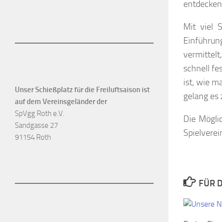
entdecken
Mit viel
Einführun
vermittel
schnell fe
ist, wie 
Unser Schießplatz für die Freiluftsaison ist
gelang es 
auf dem Vereinsgeländer der
SpVgg Roth e.V.
Die Mögli
Sandgasse 27
Spielverei
91154 Roth
FÜR D