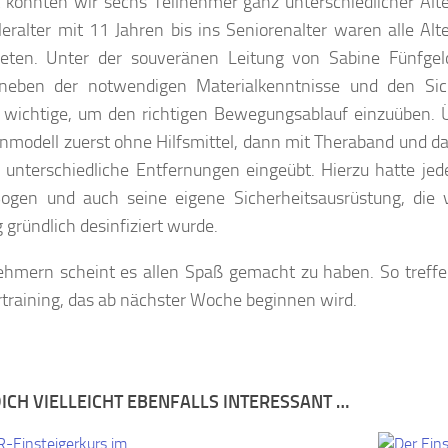
 konnten wir sechs Teilnehmer ganz unterschiedlicher Alt
eralter mit 11 Jahren bis ins Seniorenalter waren alle Al
reten. Unter der souveränen Leitung von Sabine Fünfgel
 neben der notwendigen Materialkenntnisse und den S
s wichtige, um den richtigen Bewegungsablauf einzuüben. 
nmodell zuerst ohne Hilfsmittel, dann mit Theraband und d
 unterschiedliche Entfernungen eingeübt. Hierzu hatte jed
ogen und auch seine eigene Sicherheitsausrüstung, die 
gründlich desinfiziert wurde.
ehmern scheint es allen Spaß gemacht zu haben. So treffen
training, das ab nächster Woche beginnen wird.
ICH VIELLEICHT EBENFALLS INTERESSANT …