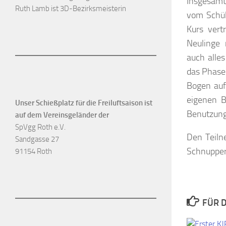
Insgesamt
Ruth Lamb ist 3D-Bezirksmeisterin
vom Schül
Kurs vert
Neulinge
auch alle
das Phase
Bogen auf
eigenen B
Unser Schießplatz für die Freiluftsaison ist
Benutzung 
auf dem Vereinsgeländer der
SpVgg Roth e.V.
Den Teiln
Sandgasse 27
Schnupper
91154 Roth
FÜR D