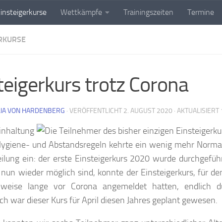
insteigerkurse
Wettkämpfe
Trainingszeiten
Termine
RKURSE
teigerkurs trotz Corona
IA VON HARDENBERG
· VERÖFFENTLICHT
2. AUGUST 2020
· AKTUALISIERT
nhaltung
Hygiene- und Abstandsregeln kehrte ein wenig mehr Normali
ilung ein: der erste Einsteigerkurs 2020 wurde durchgefüh
nun wieder möglich sind, konnte der Einsteigerkurs, für de
lweise lange vor Corona angemeldet hatten, endlich d
ch war dieser Kurs für April diesen Jahres geplant gewesen.