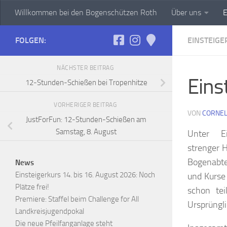
Willkommen bei den Bogenschützen Roth
Über uns
E
Zum Inhalt springen
FOLGEN:
EINSTEIGE
NÄCHSTER BEITRAG
Eins
12-Stunden-Schießen bei Tropenhitze
VORHERIGER BEITRAG
VON
CORNEL
JustForFun: 12-Stunden-Schießen am
Samstag, 8. August
Unter Ei
strenger 
Bogenabte
News
Einsteigerkurs 14. bis 16. August 2026: Noch
und Kurse 
Plätze frei!
schon tei
Premiere: Staffel beim Challenge for All
Ursprüngli
Landkreisjugendpokal
Die neue Pfeilfanganlage steht