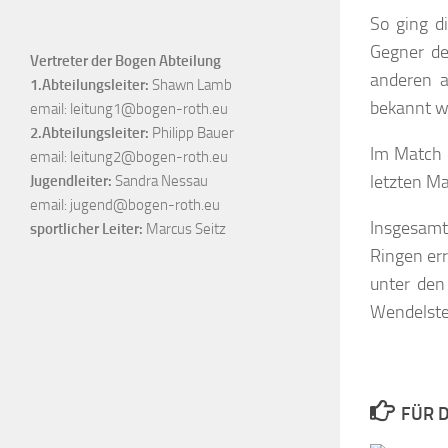
So ging d
Gegner de
Vertreter der Bogen Abteilung
anderen a
1.Abteilungsleiter:
Shawn Lamb
bekannt w
email:
leitung1@bogen-roth.eu
2.Abteilungsleiter:
Philipp Bauer
Im Match 
email:
leitung2@bogen-roth.eu
letzten Ma
Jugendleiter:
Sandra Nessau
email:
jugend@bogen-roth.eu
Insgesamt
sportlicher Leiter:
Marcus Seitz
Ringen err
unter den 
Wendelste
FÜR D