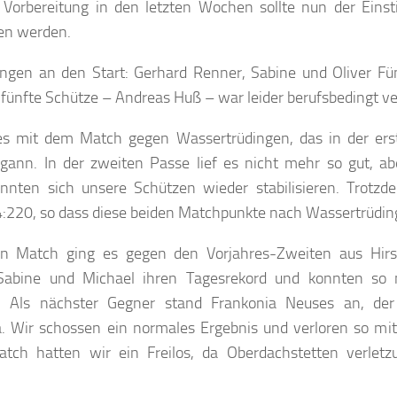
r Vorbereitung in den letzten Wochen sollte nun der Einst
en werden.
ingen an den Start: Gerhard Renner, Sabine und Oliver Fü
 fünfte Schütze – Andreas Huß – war leider berufsbedingt ve
es mit dem Match gegen Wassertrüdingen, das in der ers
gann. In der zweiten Passe lief es nicht mehr so gut, abe
onnten sich unsere Schützen wieder stabilisieren. Trotzd
:220, so dass diese beiden Matchpunkte nach Wassertrüdin
n Match ging es gegen den Vorjahres-Zweiten aus Hirs
Sabine und Michael ihren Tagesrekord und konnten so
 Als nächster Gegner stand Frankonia Neuses an, der 
a. Wir schossen ein normales Ergebnis und verloren so mi
atch hatten wir ein Freilos, da Oberdachstetten verlet