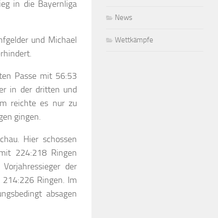
ieg in die Bayernliga
News
nfgelder und Michael
Wettkämpfe
rhindert.
ten Passe mit 56:53
r in der dritten und
em reichte es nur zu
gen gingen.
chau. Hier schossen
 mit 224:218 Ringen
Vorjahressieger der
t 214:226 Ringen. Im
zungsbedingt absagen