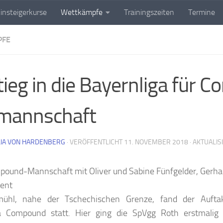
insteigerkurse
Wettkämpfe
Trainingszeiten
Termine
PFE
tieg in die Bayernliga für
mannschaft
IA VON HARDENBERG
· VERÖFFENTLICHT
11. NOVEMBER 2018
· AKTUALIS
mühl, nahe der Tschechischen Grenze, fand der Aufta
a Compound statt. Hier ging die SpVgg Roth erstmalig