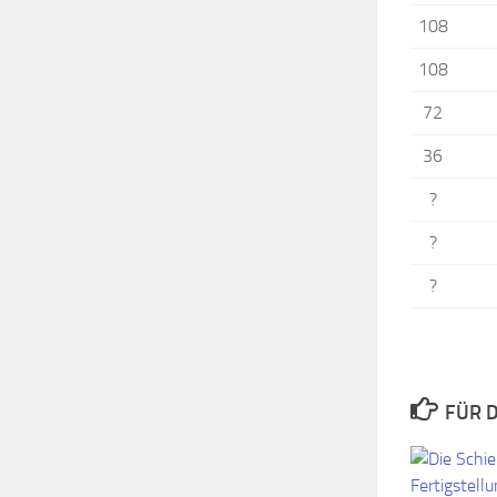
108
108
72
36
?
?
?
FÜR D