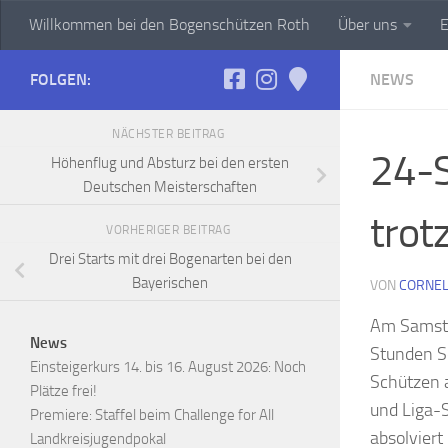
Willkommen bei den Bogenschützen Roth
Über uns
E
Zum Inhalt springen
FOLGEN:
NEWS
NÄCHSTER BEITRAG
24-S
Höhenflug und Absturz bei den ersten
Deutschen Meisterschaften
trot
VORHERIGER BEITRAG
Drei Starts mit drei Bogenarten bei den
Bayerischen
VON
CORNEL
Am Samsta
News
Stunden S
Einsteigerkurs 14. bis 16. August 2026: Noch
Schützen a
Plätze frei!
und Liga-S
Premiere: Staffel beim Challenge for All
absolviert
Landkreisjugendpokal