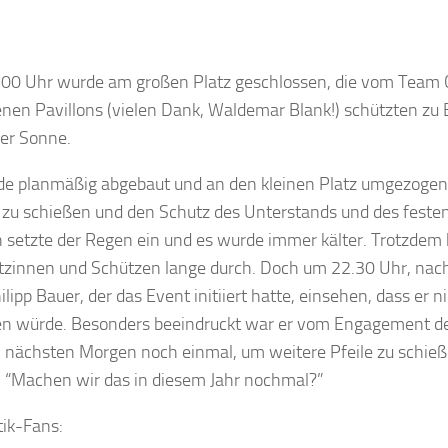
.00 Uhr wurde am großen Platz geschlossen, die vom Team 
nen Pavillons (vielen Dank, Waldemar Blank!) schützten zu
der Sonne.
e planmäßig abgebaut und an den kleinen Platz umgezogen
zu schießen und den Schutz des Unterstands und des festen
setzte der Regen ein und es wurde immer kälter. Trotzdem h
ützinnen und Schützen lange durch. Doch um 22.30 Uhr, nac
lipp Bauer, der das Event initiiert hatte, einsehen, dass er n
en würde. Besonders beeindruckt war er vom Engagement der
nächsten Morgen noch einmal, um weitere Pfeile zu schieß
: “Machen wir das in diesem Jahr nochmal?”
tik-Fans: