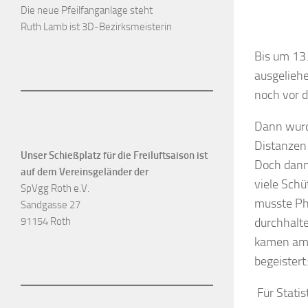
Die neue Pfeilfanganlage steht
Ruth Lamb ist 3D-Bezirksmeisterin
Bis um 13
ausgeliehe
noch vor 
Dann wurd
Distanzen 
Unser Schießplatz für die Freiluftsaison ist
Doch dann 
auf dem Vereinsgeländer der
viele Sch
SpVgg Roth e.V.
musste Phi
Sandgasse 27
durchhalt
91154 Roth
kamen am 
begeistert
Für Statis