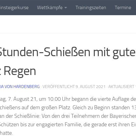
insteigerkurse
Wettkämpfe
Trainingszeiten
Termine
tunden-Schießen mit gute
z Regen
IA VON HARDENBERG
· VERÖFFENTLICHT
9. AUGUST 2021
· AKTUALISIERT
g, 7. August 21, um 10.00 Uhr begann die vierte Auflage d
chießens auf dem großen Platz. Gleich zu Beginn standen 1
n der Schießlinie: Von den drei Teilnehmern der Bayerisch
chützen bis zur engagierten Familie, die gerade erst ihren E
 hatte.